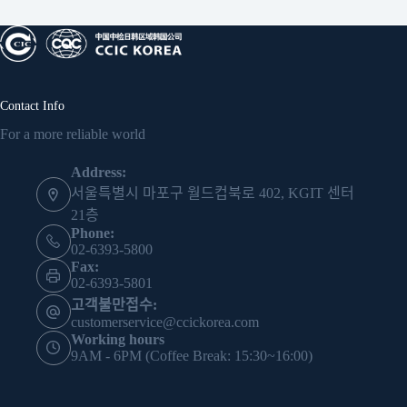
Contact Info
For a more reliable world
Address:
서울특별시 마포구 월드컵북로 402, KGIT 센터
21층
Phone:
02-6393-5800
Fax:
02-6393-5801
고객불만접수:
customerservice@ccickorea.com
Working hours
9AM - 6PM (Coffee Break: 15:30~16:00)