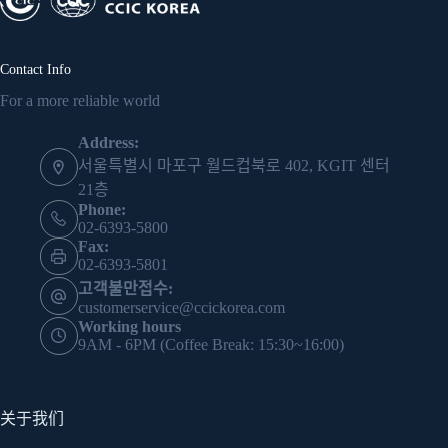
Contact Info
For a more reliable world
Address:
서울특별시 마포구 월드컵북로 402, KGIT 센터
21층
Phone:
02-6393-5800
Fax:
02-6393-5801
고객불만접수:
customerservice@ccickorea.com
Working hours
9AM - 6PM (Coffee Break: 15:30~16:00)
关于我们