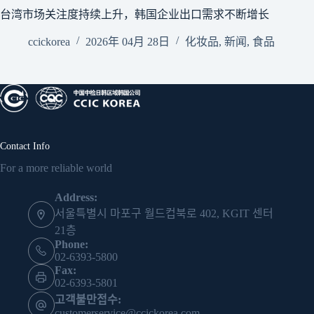
台湾市场关注度持续上升，韩国企业出口需求不断增长
ccickorea
2026年 04月 28日
化妆品
,
新闻
,
食品
Contact Info
For a more reliable world
Address:
서울특별시 마포구 월드컵북로 402, KGIT 센터
21층
Phone:
02-6393-5800
Fax:
02-6393-5801
고객불만접수:
customerservice@ccickorea.com