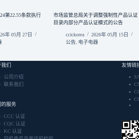
2024第22.55条款执行
市场监管总局关于调整强制性产品认证
目录内部分产品认证模式的公告
026年 05月 27日
ccickorea
2026年 05月 15日
器
公告
,
电子电器
于我们
友情链
公司介绍
S
联系我们
C
C
C
们的服务
CCC 认证
CQC 认证
KC 认证
旧机电产品装运前检验