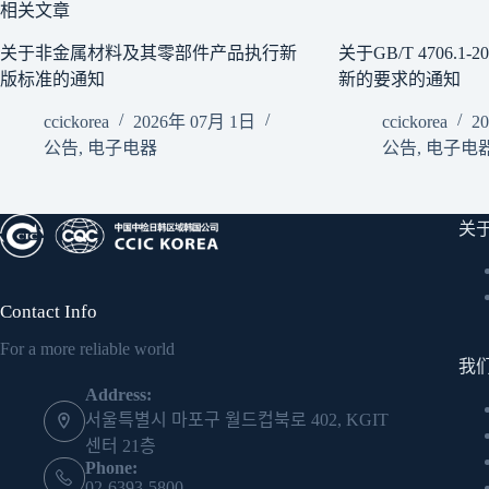
相关文章
关于非金属材料及其零部件产品执行新
关于GB/T 4706.1-
版标准的通知
新的要求的通知
ccickorea
2026年 07月 1日
ccickorea
2
公告
,
电子电器
公告
,
电子电
关
Contact Info
For a more reliable world
我
Address:
서울특별시 마포구 월드컵북로 402, KGIT
센터 21층
Phone:
02-6393-5800