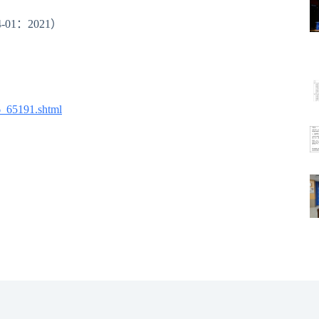
1：2021）
6_65191.shtml