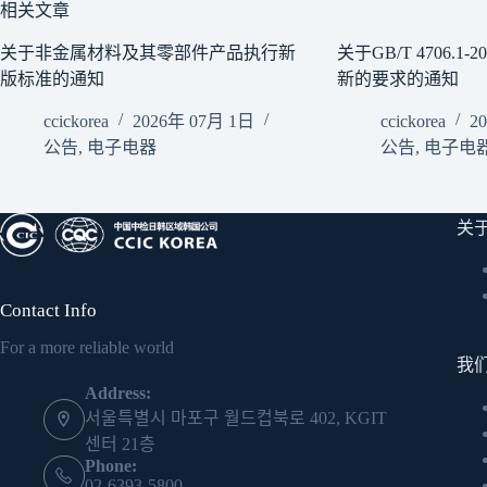
相关文章
关于非金属材料及其零部件产品执行新
关于GB/T 4706.1-
版标准的通知
新的要求的通知
ccickorea
2026年 07月 1日
ccickorea
2
公告
,
电子电器
公告
,
电子电
关
Contact Info
For a more reliable world
我
Address:
서울특별시 마포구 월드컵북로 402, KGIT
센터 21층
Phone:
02-6393-5800