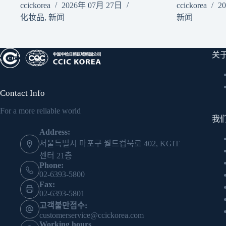
ccickorea
2026年 07月 27日
ccickorea
2
化妆品
,
新闻
新闻
关
Contact Info
For a more reliable world
我
Address:
서울특별시 마포구 월드컵북로 402, KGIT
센터 21층
Phone:
02-6393-5800
Fax:
02-6393-5801
고객불만접수:
customerservice@ccickorea.com
Working hours