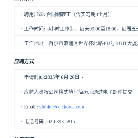
ㆍ聘用形态: 合同制转正（含实习期3个月）
ㆍ工作时间: 8小时工作制，每天09:00至18:00，每周
ㆍ工作地址：首尔市麻浦区世界杯北路402号KGIT大厦
应聘方式
ㆍ申请时间:
2025
年
6
月
20
日
~
ㆍ应聘人员按公司格式填写简历后通过电子邮件提交
ㆍEmail :
yinbin@ccickorea.com
ㆍ电话号码 : 02-6393-5815