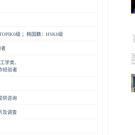
PIK6级 ；韩国籍：HSK6级
用者
、工学类、
作经验者
提供咨询
析及调查