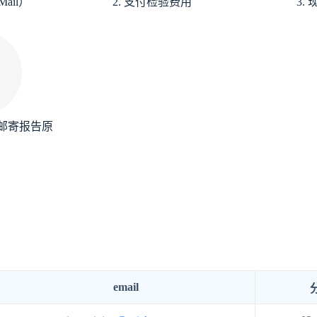
ail）
2. 支付检验费用
3.
并邮寄报告原
email