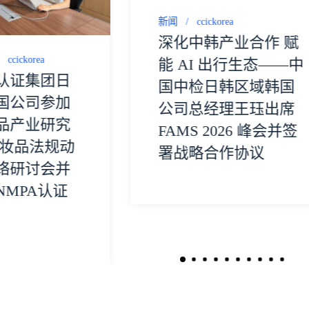
新闻
ccickorea
深化中韩产业合作 赋
ccickorea
能 AI 出行生态——中
认证集团日
国中检日韩区域韩国
国公司参加
公司总经理王珏出席
品产业研究
FAMS 2026 峰会并签
化妆品法规动
署战略合作协议
络研讨会并
NMPA认证