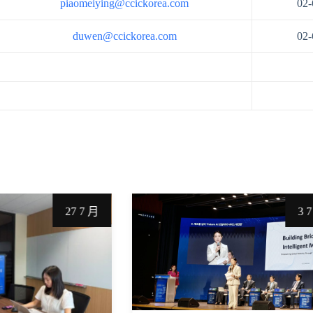
piaomeiying@ccickorea.com
02-
duwen@ccickorea.com
02-
27 7 月
3 