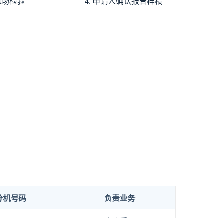
 现场检验
4. 申请人确认报告样稿
分机号码
负责业务