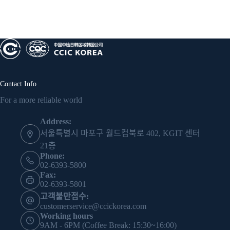
Contact Info
For a more reliable world
Address:
서울특별시 마포구 월드컵북로 402, KGIT 센터
21층
Phone:
02-6393-5800
Fax:
02-6393-5801
고객불만접수:
customerservice@ccickorea.com
Working hours
9AM - 6PM (Coffee Break: 15:30~16:00)