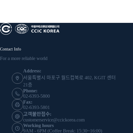
Contact Info
For a more reliable world
Address:
서울특별시 마포구 월드컵북로 402, KGIT 센터
21층
Phone:
02-6393-5800
Fax:
02-6393-5801
고객불만접수:
customerservice@ccickorea.com
Working hours
9AM - 6PM (Coffee Break: 15:30~16:00)