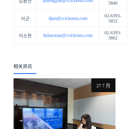
jinfengyan@ccickorea.com
김봉연
5846
02-6393-
lijun@ccickorea.com
이군
5852
02-6393-
lizhaoxian@ccickorea.com
이소현
5862
相关资讯
27 7 月