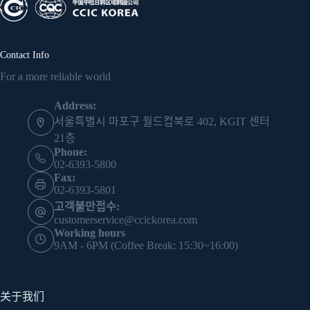
Contact Info
For a more reliable world
Address:
서울특별시 마포구 월드컵북로 402, KGIT 센터
21층
Phone:
02-6393-5800
Fax:
02-6393-5801
고객불만접수:
customerservice@ccickorea.com
Working hours
9AM - 6PM (Coffee Break: 15:30~16:00)
关于我们