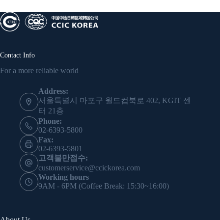
Contact Info
For a more reliable world
Address:
서울특별시 마포구 월드컵북로 402, KGIT 센
터 21층
Phone:
02-6393-5800
Fax:
02-6393-5801
고객불만접수:
customerservice@ccickorea.com
Working hours
9AM - 6PM (Coffee Break: 15:30~16:00)
About Us