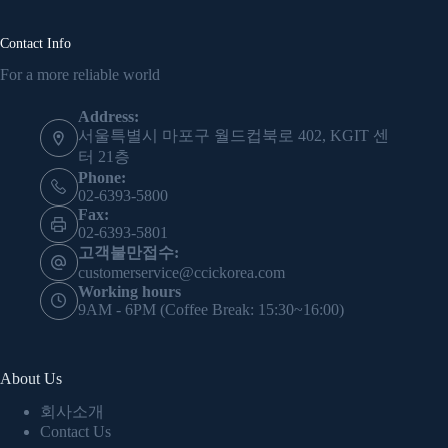
Contact Info
For a more reliable world
Address:
서울특별시 마포구 월드컵북로 402, KGIT 센
터 21층
Phone:
02-6393-5800
Fax:
02-6393-5801
고객불만접수:
customerservice@ccickorea.com
Working hours
9AM - 6PM (Coffee Break: 15:30~16:00)
About Us
회사소개
Contact Us