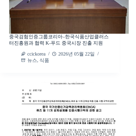
중국검험인증그룹코리아–한국식품산업클러스
터진흥원과 협력 K-푸드 중국시장 진출 지원
ccickorea
2026년 05월 22일
뉴스
,
식품