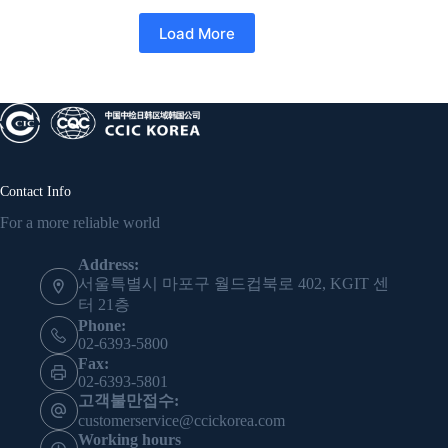
Load More
Contact Info
For a more reliable world
Address:
서울특별시 마포구 월드컵북로 402, KGIT 센
터 21층
Phone:
02-6393-5800
Fax:
02-6393-5801
고객불만접수:
customerservice@ccickorea.com
Working hours