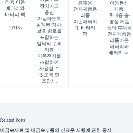
리튬 이온
휴대용
이동통신
장치이고
배터리와
전자제품용
제품,
충전
배터리 팩
리튬
휴대용 음/
가능하도록
이온배터리
영상 제품
설계된 장치;
（0915）
및 배터리
등의 휴대용
보호 회로를
팩
전자제품용
포함하는
리튬이온
임의의 수의
배터리와
리튬
배터리 팩.
이온전지를
조합하여
사용할 수
있도록 한
조립체.
Related Posts
비금속재료 및 비금속부품의 신표준 시행에 관한 통지