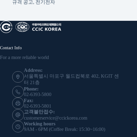
규격 공고
,
전기전자
Contact Info
For a more reliable world
Address:
서울특별시 마포구 월드컵북로 402, KGIT 센
터 21층
Phone:
02-6393-5800
Fax:
02-6393-5801
고객불만접수:
customerservice@ccickorea.com
Working hours
9AM - 6PM (Coffee Break: 15:30~16:00)