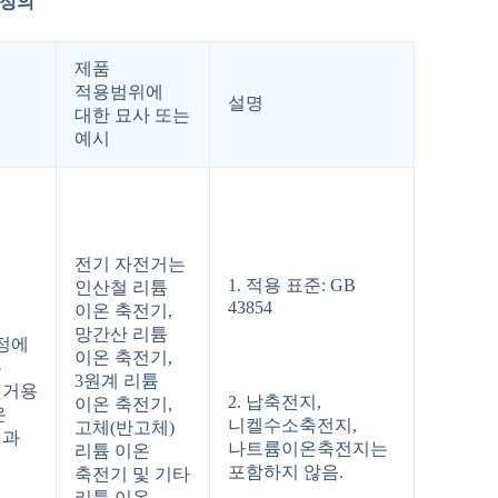
 정의
제품
적용범위에
설명
위
대한 묘사 또는
예시
전기 자전거는
1. 적용 표준: GB
인산철 리튬
43854
이온 축전기,
망간산 리튬
규정에
이온 축전기,
는
3원계 리튬
전거용
2. 납축전지,
이온 축전기,
온
니켈수소축전지,
고체(반고체)
셀과
나트륨이온축전지는
리튬 이온
포함하지 않음.
축전기 및 기타
리튬 이온