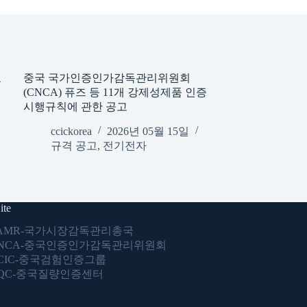
요
중국 국가인증인가감독관리위원회
(CNCA) 퓨즈 등 11개 강제성제품 인증
시행규칙에 관한 공고
ccickorea
2026년 05월 15일
규격 공고
,
전기전자
ite
AMR-국가시장감독관리총국
NCA-중국인증인가감독관리위원회
CIC-중국검험인증그룹
QC-중국질량인증센터