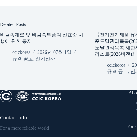
Related Posts
비금속재료 및 비금속부품의 신표준 시
《전기전자제품 유
행에 관한 통지
준도달관리목록(202
도달관리목록 제한
ccickorea
2026년 07월 1일
리스트(2026버전)
규격 공고
,
전기전자
ccickorea
2
규격 공고
,
전
Abo
Contact Info
Our 
For a more reliable world