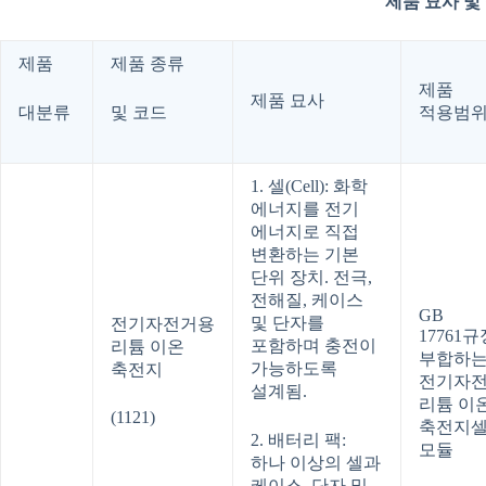
제품 묘사 및
제품
제품 종류
제품
제품 묘사
대분류
및 코드
적용범
1. 셀(Cell): 화학
에너지를 전기
에너지로 직접
변환하는 기본
단위 장치. 전극,
전해질, 케이스
GB
및 단자를
전기자전거용
17761
포함하며 충전이
리튬 이온
부합하
가능하도록
축전지
전기자
설계됨.
리튬 이
(1121)
축전지
2. 배터리 팩:
모듈
하나 이상의 셀과
케이스, 단자 및