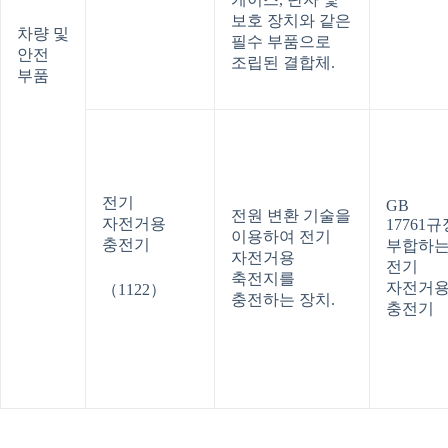
보호 장치와 같은
차량 및
필수 부품으로
안전
조립된 결합체.
부품
전기
GB
전원 변환 기술을
자전거용
17761
이용하여 전기
충전기
부합하
자전거용
전기
축전지를
자전거
（1122）
충전하는 장치.
충전기