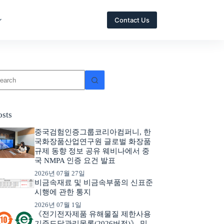
Contact Us
osts
중국검험인증그룹코리아컴퍼니, 한
국화장품산업연구원 글로벌 화장품
규제 동향 정보 공유 웨비나에서 중
국 NMPA 인증 요건 발표
2026년 07월 27일
비금속재료 및 비금속부품의 신표준
시행에 관한 통지
2026년 07월 1일
《전기전자제품 유해물질 제한사용
기준도달관리목록(2026버전)》 및