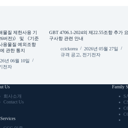
해물질 제한사용 기
GBT 4706.1-2024의 제22.55조항 추가 
6버전)》 및 《기준
구사항 관련 안내
사용물질 예외조항
ccickorea
2026년 05월 27일
》에 관한 통지
규격 공고
,
전기전자
026년 06월 10일
기전자
ut Us
Family S
회사소개
S
Contact Us
C
C
C
Services