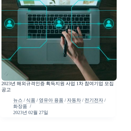
2023년 해외규격인증 획득지원 사업 1차 참여기업 모집
공고
뉴스
/
식품
/
영유아 용품
/
자동차
/
전기전자
/
화장품
2023년 02월 27일