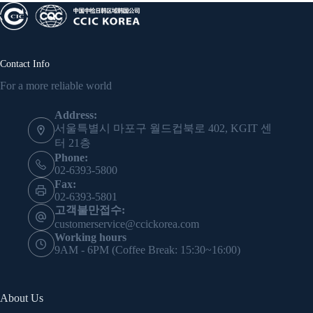
Contact Info
For a more reliable world
Address:
서울특별시 마포구 월드컵북로 402, KGIT 센
터 21층
Phone:
02-6393-5800
Fax:
02-6393-5801
고객불만접수:
customerservice@ccickorea.com
Working hours
9AM - 6PM (Coffee Break: 15:30~16:00)
About Us