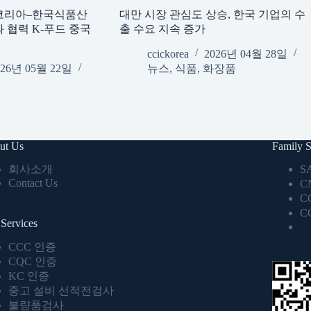
코리아–한국식품산
대만 시장 관심도 상승, 한국 기업의 수
협력 K-푸드 중국
출 수요 지속 증가
ccickorea
2026년 04월 28일
026년 05월 22일
뉴스
,
식품
,
화장품
ut Us
Family S
회사소개
S
Contact Us
C
C
C
Services
CCC 인증
CQC 인증
KC 인증
중고 설비 선적전검사
불량품검사