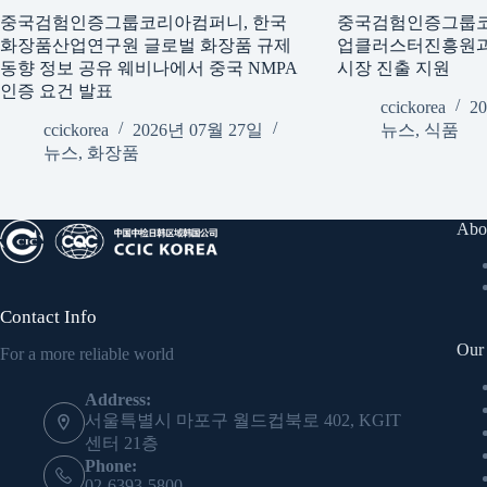
중국검험인증그룹코리아컴퍼니, 한국
중국검험인증그룹
화장품산업연구원 글로벌 화장품 규제
업클러스터진흥원과 
동향 정보 공유 웨비나에서 중국 NMPA
시장 진출 지원
인증 요건 발표
ccickorea
2
ccickorea
2026년 07월 27일
뉴스
,
식품
뉴스
,
화장품
Abo
Contact Info
Our 
For a more reliable world
Address:
서울특별시 마포구 월드컵북로 402, KGIT
센터 21층
Phone:
02-6393-5800