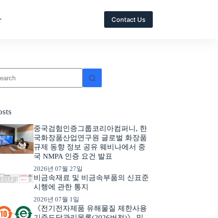
Contact Us
osts
중국검험인증그룹코리아컴퍼니, 한
국화장품산업연구원 글로벌 화장품
규제 동향 정보 공유 웨비나에서 중
국 NMPA 인증 요건 발표
2026년 07월 27일
비금속재료 및 비금속부품의 신표준
시행에 관한 통지
2026년 07월 1일
《전기전자제품 유해물질 제한사용
기준도달관리목록(2026버전)》 및