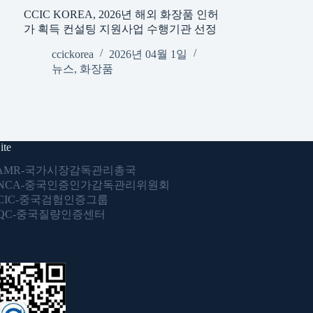
CCIC KOREA, 2026년 해외 화장품 인허
가 획득 컨설팅 지원사업 수행기관 선정
ccickorea
2026년 04월 1일
뉴스
,
화장품
ite
AMR-국가시장감독관리총국
NCA-중국인증인가감독관리위원회
CIC-중국검험인증그룹
QC-중국질량인증센터