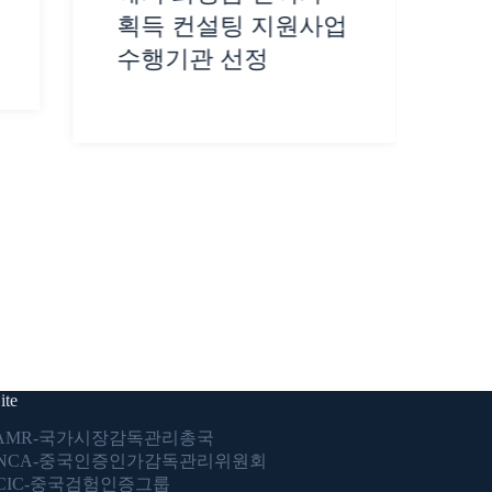
획득 컨설팅 지원사업
수행기관 선정
ite
AMR-국가시장감독관리총국
NCA-중국인증인가감독관리위원회
CIC-중국검험인증그룹