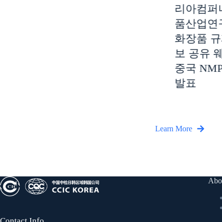
리아컴퍼
야 해외 인허가 간담
품산업연
회 진행
화장품 규
보 공유 
중국 NM
발표
Learn More
Abo
Contact Info