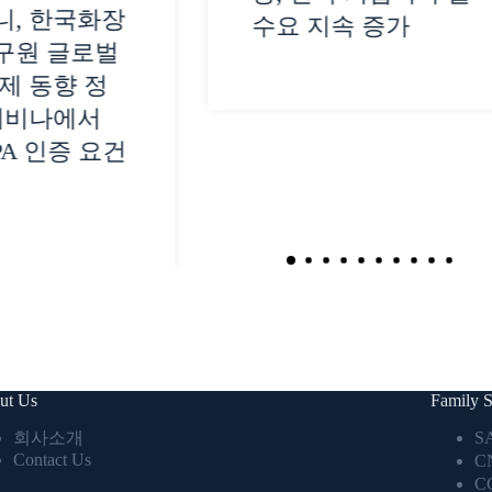
니, 한국화장
수요 지속 증가
구원 글로벌
제 동향 정
웨비나에서
PA 인증 요건
ut Us
Family S
회사소개
S
Contact Us
C
C