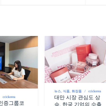
뉴스
식품
화장품
ccickorea
대만 시장 관심도 상
ccickorea
인증그룹코
승, 한국 기업의 수출