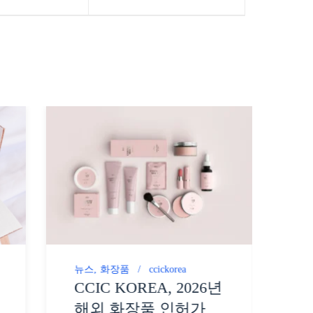
뉴스
화장품
ccickorea
CCIC KOREA, 2026년
뉴
C
해외 화장품 인허가