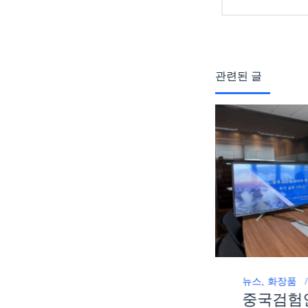
관련된 글
뉴스
화장품
ccickorea
CCIC KOREA, 대구한
뉴스
화장품
중국검험
의대학교와 화장품 분