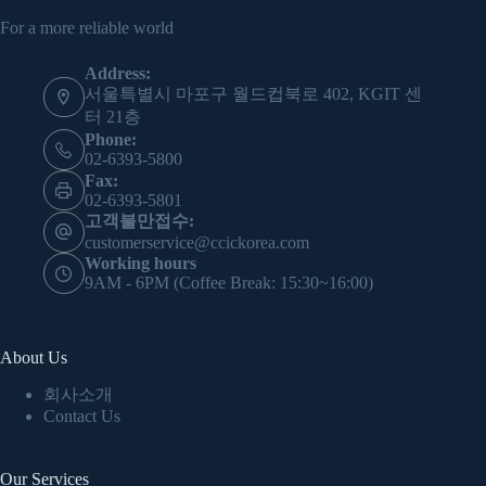
For a more reliable world
Address:
서울특별시 마포구 월드컵북로 402, KGIT 센
터 21층
Phone:
02-6393-5800
Fax:
02-6393-5801
고객불만접수:
customerservice@ccickorea.com
Working hours
9AM - 6PM (Coffee Break: 15:30~16:00)
About Us
회사소개
Contact Us
Our Services