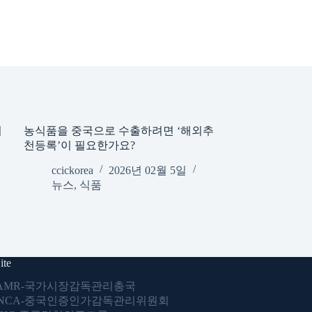
허
농식품을 중국으로 수출하려면 ‘해외추
천등록’이 필요한가요?
ccickorea
2026년 02월 5일
뉴스
,
식품
ite
AMR-국가시장감독관리총국
NCA-중국인증인가감독관리위원회