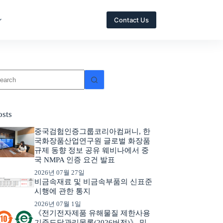
Contact Us
osts
중국검험인증그룹코리아컴퍼니, 한
국화장품산업연구원 글로벌 화장품
규제 동향 정보 공유 웨비나에서 중
국 NMPA 인증 요건 발표
2026년 07월 27일
비금속재료 및 비금속부품의 신표준
시행에 관한 통지
2026년 07월 1일
《전기전자제품 유해물질 제한사용
기준도달관리목록(2026버전)》 및