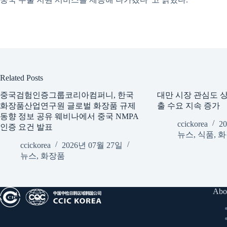
Related Posts
중국검험인증그룹코리아컴퍼니, 한국
대만 시장 관심도 상
화장품산업연구원 글로벌 화장품 규제
출 수요 지속 증가
동향 정보 공유 웨비나에서 중국 NMPA
ccickorea
2
인증 요건 발표
뉴스
,
식품
,
화
ccickorea
2026년 07월 27일
뉴스
,
화장품
Abo