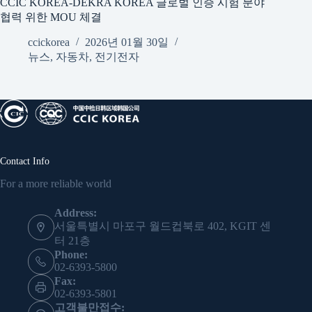
CCIC KOREA-DEKRA KOREA 글로벌 인증 시험 분야
협력 위한 MOU 체결
ccickorea
2026년 01월 30일
뉴스
,
자동차
,
전기전자
Contact Info
For a more reliable world
Address:
서울특별시 마포구 월드컵북로 402, KGIT 센
터 21층
Phone:
02-6393-5800
Fax:
02-6393-5801
고객불만접수: