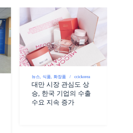
뉴
뉴스
식품
화장품
ccickorea
C
대만 시장 관심도 상
승, 한국 기업의 수출
수요 지속 증가