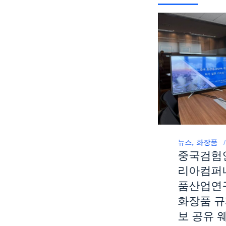
뉴스
화장품
중국검험
리아컴퍼
뉴스
ccickorea
CCIC KOREA, ‘2025
품산업연
한국수입박람회’ 첫
화장품 규
참가… 해외 수출입
보 공유 