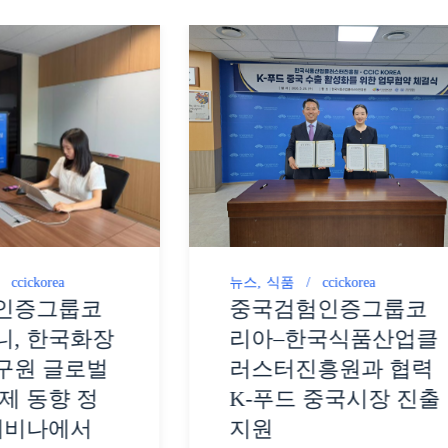
ccickorea
뉴스
식품
ccickorea
인증그룹코
중국검험인증그룹코
니, 한국화장
리아–한국식품산업클
구원 글로벌
러스터진흥원과 협력
제 동향 정
K-푸드 중국시장 진출
웨비나에서
지원