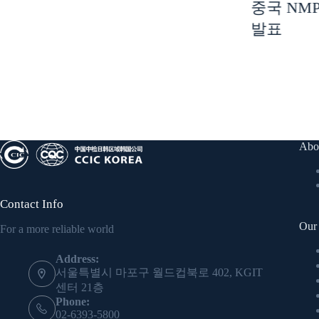
인허가 현장 상담 지
중국 NM
원
발표
Abo
Contact Info
Our 
For a more reliable world
Address:
서울특별시 마포구 월드컵북로 402, KGIT
센터 21층
Phone:
02-6393-5800