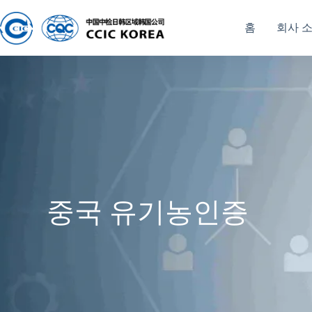
홈
회사 
중국 유기농인증