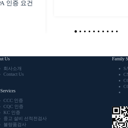
PA 인증 요건
ut Us
Family S
회사소개
S
Contact Us
C
C
C
Services
CCC 인증
CQC 인증
KC 인증
중고 설비 선적전검사
불량품검사