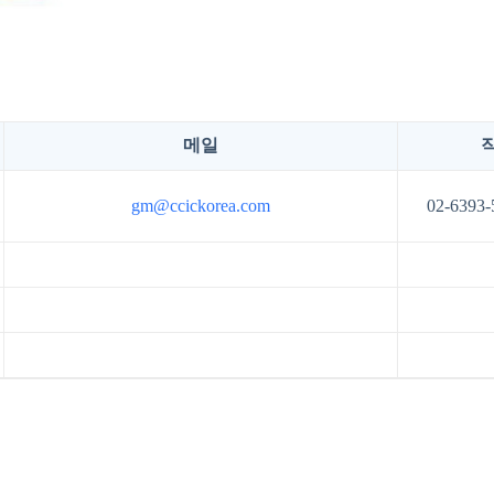
메일
gm@ccickorea.com
02-6393-