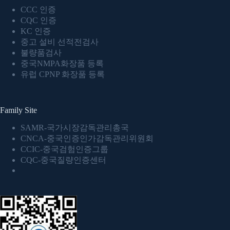
CCC 인증
CQC 인증
KC 인증
중고 설비 선적전검사
불량품검사
중국NMPA화장품 등록
유럽 CPNP 화장품 등록
Family Site
SAMR-국가시장감독관리총국
CNCA-중국인증인가감독관리위원회
CCIC-중국검험인증그룹
CQC-중국질량인증센터