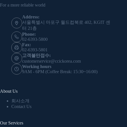
For a more reliable world
Address:
서울특별시 마포구 월드컵북로 402, KGIT 센
터 21층
Phone:
02-6393-5800
Fax:
02-6393-5801
고객불만접수:
customerservice@ccickorea.com
Working hours
9AM - 6PM (Coffee Break: 15:30~16:00)
About Us
회사소개
Contact Us
Our Services