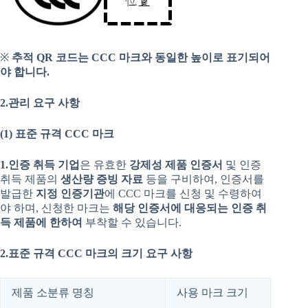
※
추적
QR
코드는
CCC
마크와
동일한
높이로
표기되어
야
합니다
.
2.관리
요구
사항
(1)
표준
규격
CCC
마크
1.
인증
취득
기업
은 유효한
강제성
제품
인증서
및 인증
취득 제품의
생산량
증빙
자료
등을 구비하여, 인증서를
발급한
지정
인증기관
에 CCC 마크를 신청 및 수령하여
야 하며, 신청한 마크는
해당
인증서에
대응되는
인증
취
득
제품에
한하여
부착할 수 있습니다.
2.
표준
규격
CCC
마크의
크기
요구
사항
제품 소분류 명칭
사용 마크 크기