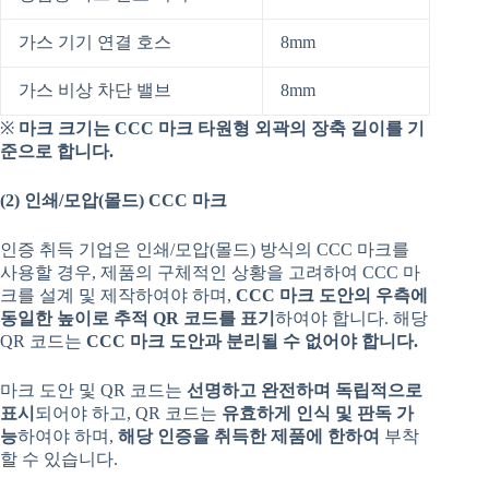
가스 기기 연결 호스
8mm
가스 비상 차단 밸브
8mm
※
마크
크기는
CCC
마크
타원형
외곽의
장축
길이를
기
준으로
합니다
.
(2)
인쇄
/
모압
(
몰드
) CCC
마크
인증 취득 기업은 인쇄/모압(몰드) 방식의 CCC 마크를
사용할 경우, 제품의 구체적인 상황을 고려하여 CCC 마
크를 설계 및 제작하여야 하며,
CCC
마크
도안의
우측에
동일한
높이로
추적
QR
코드를
표기
하여야 합니다. 해당
QR 코드는
CCC
마크
도안과
분리될
수
없어야
합니다
.
마크 도안 및 QR 코드는
선명하고
완전하며
독립적으로
표시
되어야 하고, QR 코드는
유효하게
인식
및
판독
가
능
하여야 하며,
해당
인증을
취득한
제품에
한하여
부착
할 수 있습니다.