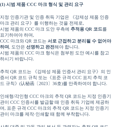
(1)
시범
제품
CCC
마크
형식
및
관리
요구
지정 인증기관 및 인증 취득 기업은 《강제성 제품 인증
마크 관리 요구》를 이행하는 것을 전제로,
시범 제품의 CCC 마크 도안 우측에
추적용
QR
코드
를
표기하여야 하며,
CCC 마크와 QR 코드는
서로
근접하고
분리될
수
없어야
하며
, 도안은
선명하고
완전
해야 합니다.
시범 제품의 CCC 마크 형식은 첨부된 도안 예시를 참고
하시기 바랍니다.
추적 QR 코드는 《강제성 제품 인증서 관리 요구》의 인
증서 QR 코드 규칙 또는《표준 규격 CCC 표지 추적 코
드 규칙》(认秘函〔2023〕36호)를 만족하여야 합니다.
인쇄형/각인형 CCC 마크의 추적 QR 코드는 지정 인증기
관이 CCC 인증서를 발급할 때 인증 취득 기업에 제공하
며, 표준 규격 CCC 마크의 추적 QR 코드는 지정 인증기
관이 마크를 제작·인쇄할 때 함께 부착합니다.
사회 대중 및 감독 관리 부서 등 관련자는 추적 QR 코드