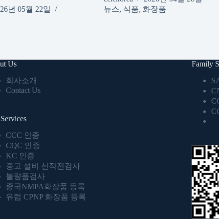
026년 05월 22일
뉴스
,
식품
,
화장품
ut Us
Family S
회사소개
S
Contact Us
C
C
C
Services
CCC 인증
CQC 인증
KC 인증
중고 설비 선적전검사
불량품검사
중국NMPA화장품 등록
유럽 CPNP 화장품 등록