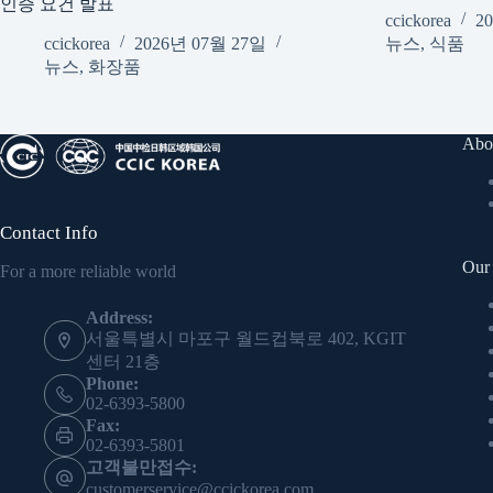
인증 요건 발표
ccickorea
2
ccickorea
2026년 07월 27일
뉴스
,
식품
뉴스
,
화장품
Abo
Contact Info
Our 
For a more reliable world
Address:
서울특별시 마포구 월드컵북로 402, KGIT
센터 21층
Phone:
02-6393-5800
Fax:
02-6393-5801
고객불만접수:
customerservice@ccickorea.com