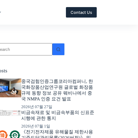
Contact Us
osts
중국검험인증그룹코리아컴퍼니, 한
국화장품산업연구원 글로벌 화장품
규제 동향 정보 공유 웨비나에서 중
국 NMPA 인증 요건 발표
2026년 07월 27일
비금속재료 및 비금속부품의 신표준
시행에 관한 통지
2026년 07월 1일
《전기전자제품 유해물질 제한사용
기준도달관리목록(2026버전)》 및