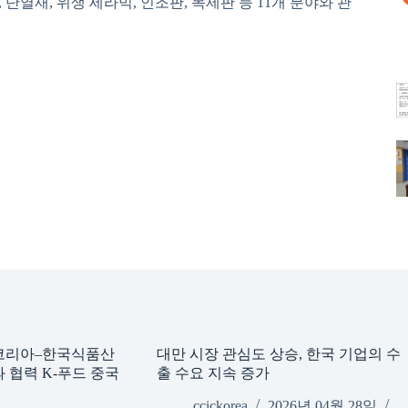
, 단열재, 위생 세라믹, 인조판, 목제판 등 11개 분야와 관
코리아–한국식품산
대만 시장 관심도 상승, 한국 기업의 수
협력 K-푸드 중국
출 수요 지속 증가
ccickorea
2026년 04월 28일