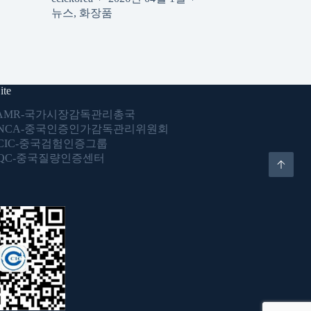
뉴스
,
화장품
ite
AMR-국가시장감독관리총국
NCA-중국인증인가감독관리위원회
CIC-중국검험인증그룹
QC-중국질량인증센터