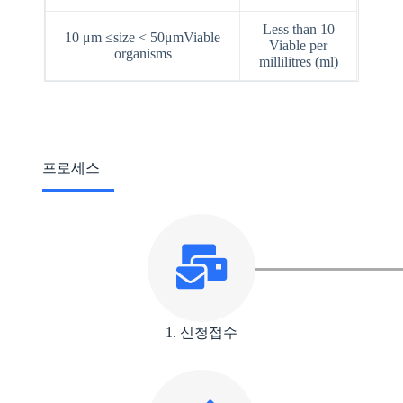
Less than 10
10 μm ≤size < 50μmViable
Viable per
organisms
millilitres (ml)
프로세스
1. 신청접수