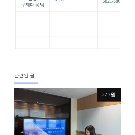
5821/5865/5836
규제대응팀
관련된 글
27 7월