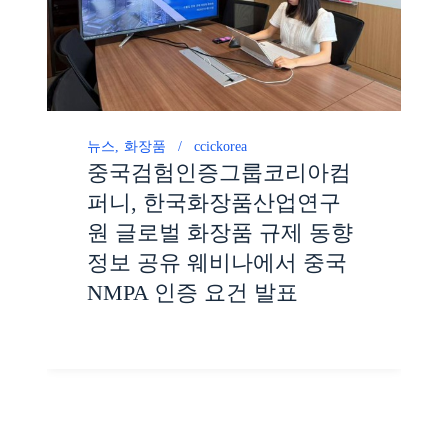
뉴스
화장품
ccickorea
중국검험인증그룹코리아컴
퍼니, 한국화장품산업연구
원 글로벌 화장품 규제 동향
정보 공유 웨비나에서 중국
NMPA 인증 요건 발표