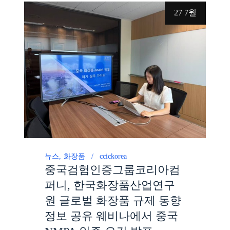
27 7월
뉴스
화장품
ccickorea
중국검험인증그룹코리아컴
퍼니, 한국화장품산업연구
원 글로벌 화장품 규제 동향
정보 공유 웨비나에서 중국