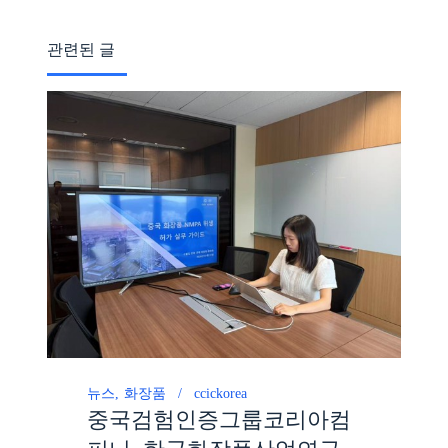
관련된 글
뉴스
화장품
ccickorea
중국검험인증그룹코리아컴