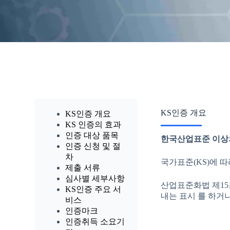
KS인증 개요
KS인증 개요
KS 인증의 효과
인증 대상 품목
한국산업표준 이상의
인증 신청 및 절
차
국가표준(KS)에 
제출 서류
심사별 세부사항
산업표준화법 제15
KS인증 주요 서
내는 표시 를 하거
비스
인증마크
인증취득 소요기