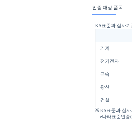
인증 대상 품목
KS표준과 심사기
기계
전기전자
금속
광산
건설
※ KS표준과 심
e나라표준인증(www.s