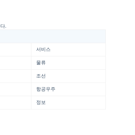
다.
서비스
물류
조선
항공우주
정보