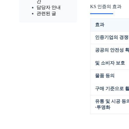
간
KS 인증의 효과
담당자 안내
관련된 글
효과
인증기업의
경쟁
공공의
안전성
및
소비자
보호
물품
등의
구매
기준으로
유통
및
시공
등
·
투명화