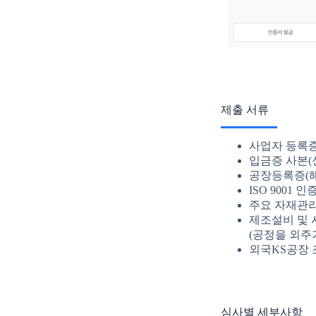
제출 서류
사업자 등록
입금증 사본(
공장등록증(해
ISO 9001
주요 자재관리(
제조설비 및
(공정을 외주
외국KS공장 
심사별 세부사항