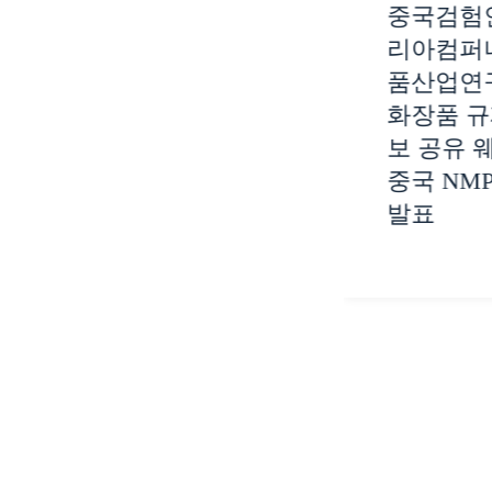
중국검험
출하려면 ‘해외추천등
리아컴퍼
록’이 필요한가요?
품산업연
화장품 규
보 공유 
중국 NM
발표