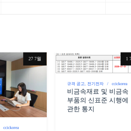
27 7월
1 
규격 공고
전기전자
ccickorea
비금속재료 및 비금속
부품의 신표준 시행에
관한 통지
ccickorea