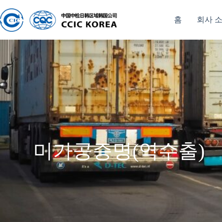
홈
회사 
미가공증명(역수출)