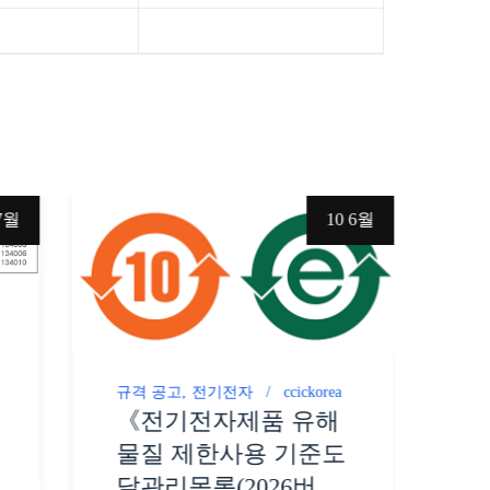
7월
10 6월
규
규격 공고
전기전자
ccickorea
G
《전기전자제품 유해
2
물질 제한사용 기준도
달관리목록(2026버