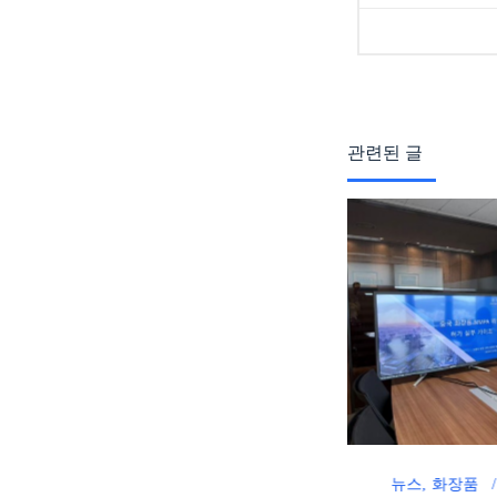
관련된 글
5 2월
뉴스
식품
ccickorea
농식품을 중국으로 수
뉴스
화장품