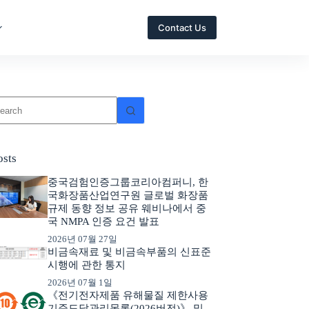
Contact Us
osts
중국검험인증그룹코리아컴퍼니, 한
국화장품산업연구원 글로벌 화장품
규제 동향 정보 공유 웨비나에서 중
국 NMPA 인증 요건 발표
2026년 07월 27일
비금속재료 및 비금속부품의 신표준
시행에 관한 통지
2026년 07월 1일
《전기전자제품 유해물질 제한사용
기준도달관리목록(2026버전)》 및