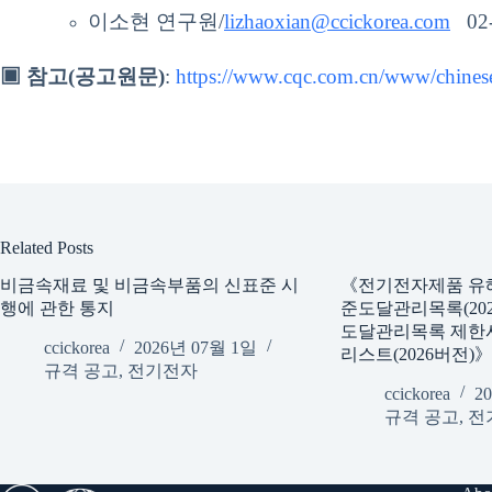
이소현 연구원/
lizhaoxian@ccickorea.com
02-
▣ 참고(공고원문)
:
https://www.cqc.com.cn/www/chines
Related Posts
비금속재료 및 비금속부품의 신표준 시
《전기전자제품 유
행에 관한 통지
준도달관리목록(202
도달관리목록 제한
ccickorea
2026년 07월 1일
리스트(2026버전)
규격 공고
,
전기전자
ccickorea
2
규격 공고
,
전