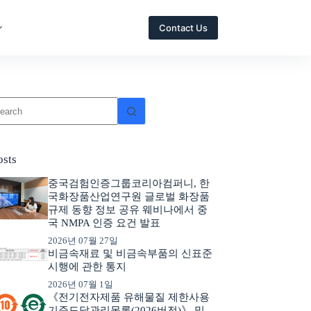
Contact Us
osts
중국검험인증그룹코리아컴퍼니, 한
국화장품산업연구원 글로벌 화장품
규제 동향 정보 공유 웨비나에서 중
국 NMPA 인증 요건 발표
2026년 07월 27일
비금속재료 및 비금속부품의 신표준
시행에 관한 통지
2026년 07월 1일
《전기전자제품 유해물질 제한사용
기준도달관리목록(2026버전)》 및