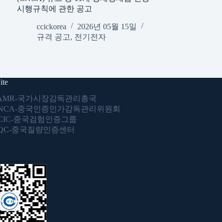
시행규칙에 관한 공고
ccickorea
2026년 05월 15일
규격 공고
,
전기전자
ite
AMR-국가시장감독관리총국
NCA-중국인증인가감독관리위원회
CIC-중국검험인증그룹
QC-중국질량인증센터