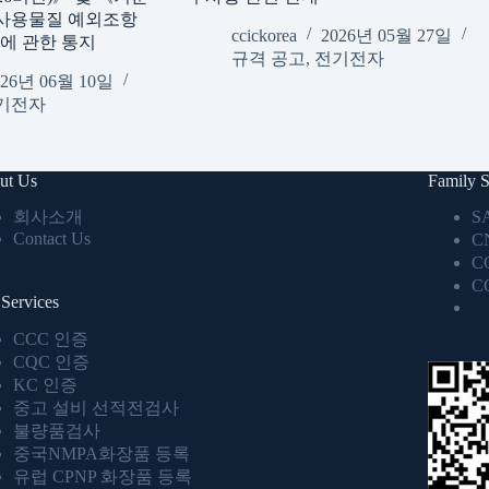
사용물질 예외조항
ccickorea
2026년 05월 27일
》에 관한 통지
규격 공고
,
전기전자
026년 06월 10일
기전자
ut Us
Family S
회사소개
S
Contact Us
C
C
C
Services
CCC 인증
CQC 인증
KC 인증
중고 설비 선적전검사
불량품검사
중국NMPA화장품 등록
유럽 CPNP 화장품 등록