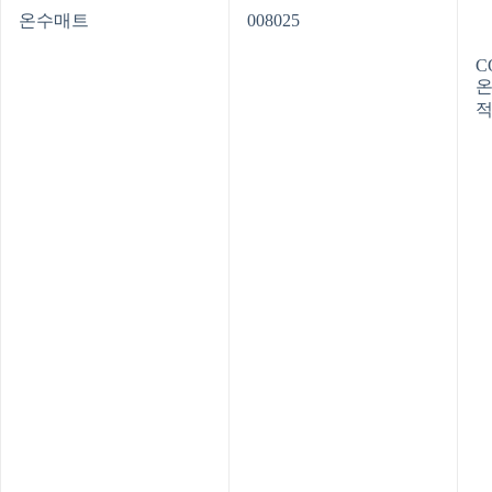
온수매트
008025
C
온
적