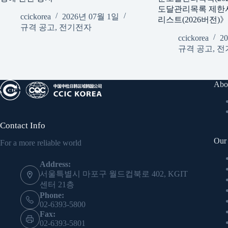
도달관리목록 제한
ccickorea
2026년 07월 1일
리스트(2026버전)
규격 공고
,
전기전자
ccickorea
2
규격 공고
,
전
Abo
Contact Info
Our 
For a more reliable world
Address:
서울특별시 마포구 월드컵북로 402, KGIT
센터 21층
Phone:
02-6393-5800
Fax:
02-6393-5801